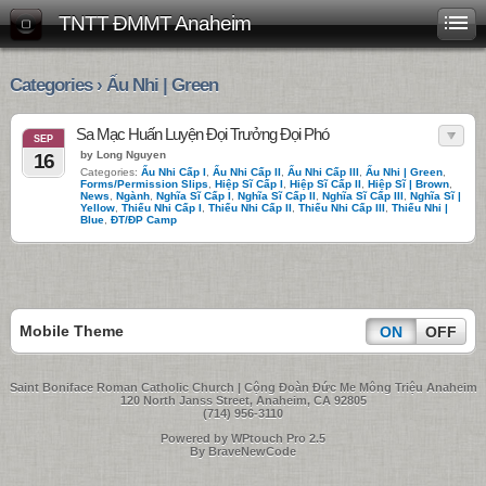
TNTT ĐMMT Anaheim
Categories › Ấu Nhi | Green
Sa Mạc Huấn Luyện Đọi Trưởng Đọi Phó
SEP
by Long Nguyen
16
Categories:
Ấu Nhi Cấp I
,
Ấu Nhi Cấp II
,
Ấu Nhi Cấp III
,
Ấu Nhi | Green
,
Forms/Permission Slips
,
Hiệp Sĩ Cấp I
,
Hiệp Sĩ Cấp II
,
Hiệp Sĩ | Brown
,
News
,
Ngành
,
Nghĩa Sĩ Cấp I
,
Nghĩa Sĩ Cấp II
,
Nghĩa Sĩ Cấp III
,
Nghĩa Sĩ |
Yellow
,
Thiếu Nhi Cấp I
,
Thiếu Nhi Cấp II
,
Thiếu Nhi Cấp III
,
Thiếu Nhi |
Blue
,
ĐT/ĐP Camp
Mobile Theme
ON
OFF
Saint Boniface Roman Catholic Church | Cộng Đoàn Đức Me Mông Triệu Anaheim
120 North Janss Street, Anaheim, CA 92805
(714) 956-3110
Powered by WPtouch Pro 2.5
By BraveNewCode