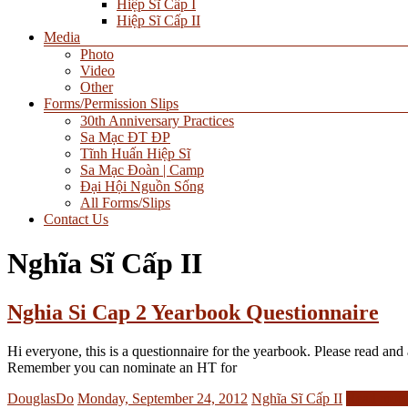
Hiệp Sĩ Cấp I
Hiệp Sĩ Cấp II
Media
Photo
Video
Other
Forms/Permission Slips
30th Anniversary Practices
Sa Mạc ĐT ĐP
Tĩnh Huấn Hiệp Sĩ
Sa Mạc Đoàn | Camp
Đại Hội Nguồn Sống
All Forms/Slips
Contact Us
Nghĩa Sĩ Cấp II
Nghia Si Cap 2 Yearbook Questionnaire
Hi everyone, this is a questionnaire for the yearbook. Please read 
Remember you can nominate an HT for
DouglasDo
Monday, September 24, 2012
Nghĩa Sĩ Cấp II
Read mor