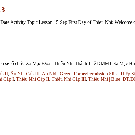
13
ate Activity Topic Lesson 15-Sep First Day of Thieu Nhi: Welcome c
e
on sẽ tổ chức Xa Mặc Đoàn Thiếu Nhi Thánh Thể DMMT Sa Mạc Huấn
p II
,
Ấu Nhi Cấp III
,
Ấu Nhi | Green
,
Forms/Permission Slips
,
Hiệp Sĩ
i Cấp I
,
Thiếu Nhi Cấp II
,
Thiếu Nhi Cấp III
,
Thiếu Nhi | Blue
,
ĐT/Đ