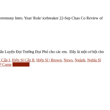
eremony Intro. Year/ Role/ icebreaker 22-Sep Chao Co Review of
 Luyện Đọi Trưởng Đọi Phó cho các em. Ðây là một cơ hội cho
 Cấp I
,
Hiệp Sĩ Cấp II
,
Hiệp Sĩ | Brown
,
News
,
Ngành
,
Nghĩa Sĩ
P Camp
Read more