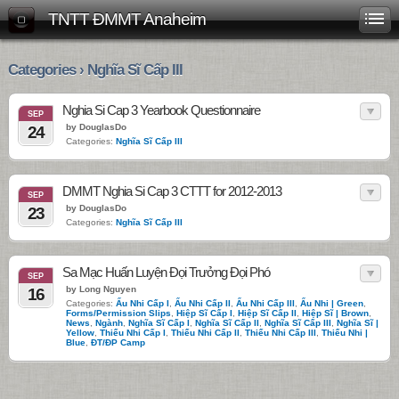
TNTT ĐMMT Anaheim
Categories › Nghĩa Sĩ Cấp III
Nghia Si Cap 3 Yearbook Questionnaire
SEP
by DouglasDo
24
Categories:
Nghĩa Sĩ Cấp III
DMMT Nghia Si Cap 3 CTTT for 2012-2013
SEP
by DouglasDo
23
Categories:
Nghĩa Sĩ Cấp III
Sa Mạc Huấn Luyện Đọi Trưởng Đọi Phó
SEP
by Long Nguyen
16
Categories:
Ấu Nhi Cấp I
,
Ấu Nhi Cấp II
,
Ấu Nhi Cấp III
,
Ấu Nhi | Green
,
Forms/Permission Slips
,
Hiệp Sĩ Cấp I
,
Hiệp Sĩ Cấp II
,
Hiệp Sĩ | Brown
,
News
,
Ngành
,
Nghĩa Sĩ Cấp I
,
Nghĩa Sĩ Cấp II
,
Nghĩa Sĩ Cấp III
,
Nghĩa Sĩ |
Yellow
,
Thiếu Nhi Cấp I
,
Thiếu Nhi Cấp II
,
Thiếu Nhi Cấp III
,
Thiếu Nhi |
Blue
,
ĐT/ĐP Camp