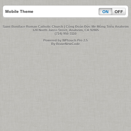
Mobile Theme
ON
OFF
Saint Boniface Roman Catholic Church | Cộng Đoàn Đức Me Mông Triệu Anaheim
120 North Janss Street, Anaheim, CA 92805
(714) 956-3110
Powered by WPtouch Pro 2.5
By BraveNewCode